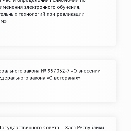
в части определения полномочий по
именения электронного обучения,
ельных технологий при реализации
мм»
ерального закона № 957032-7 «О внесении
едерального закона «О ветеранах»
осударственного Совета – Хасэ Республики