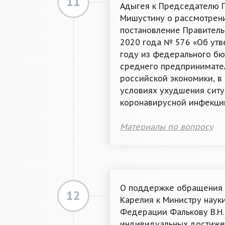
11
Адыгея к Председателю П
Мишустину о рассмотрен
постановление Правитель
2020 года № 576 «Об утв
году из федерального бю
среднего предпринимател
российской экономики, в
условиях ухудшения ситу
коронавирусной инфекци
Материалы по вопросу
О поддержке обращения 
12
Карелия к Министру наук
Федерации Фалькову В.Н.
индивидуальных достижен