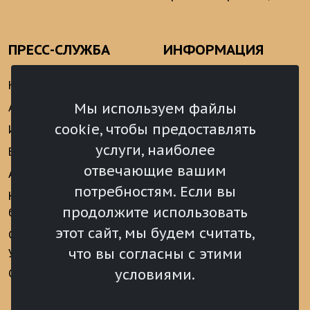
ПРЕСС-СЛУЖБА
ИНФОРМАЦИЯ
Новости
Информационно-
аналитические
Мы используем файлы
Анонсы
материалы
cookie, чтобы предоставлять
Интервью
Реализация Послания
услуги, наиболее
Видеоматериалы
Президента РФ
отвечающие вашим
Аккредитация
Федеральному
потребностям. Если вы
Собранию РФ
Конкурс «Хрустальный
продолжите использовать
барс»
Местное
самоуправление
этот сайт, мы будем считать,
Сведения о СМИ
учрежденных ВС РХ
Финансы
что вы согласны с этими
условиями.
Опросы и голосования
Награды