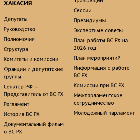
Трансляции
ХАКАСИЯ
Сессии
Депутаты
Президиумы
Руководство
Экспертные советы
Полномочия
План работы ВС РХ на
2026 год
Структура
План мероприятий
Комитеты и комиссии
Информация о работе
Фракции и депутатские
ВС РХ
группы
Комиссии при ВС РХ
Сенатор РФ —
Представитель от ВС РХ
Межпарламентское
сотрудничество
Регламент
Молодежный парламент
История ВС РХ
Документальный фильм
о ВС РХ