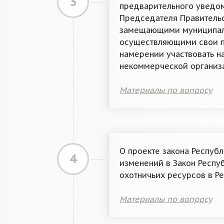
3
предварительного уведом
Председателя Правительс
замещающими муниципаль
осуществляющими свои п
намерении участвовать н
некоммерческой организ
Материалы по вопросу
О проекте закона Респуб
4
изменений в Закон Респу
охотничьих ресурсов в Р
Материалы по вопросу