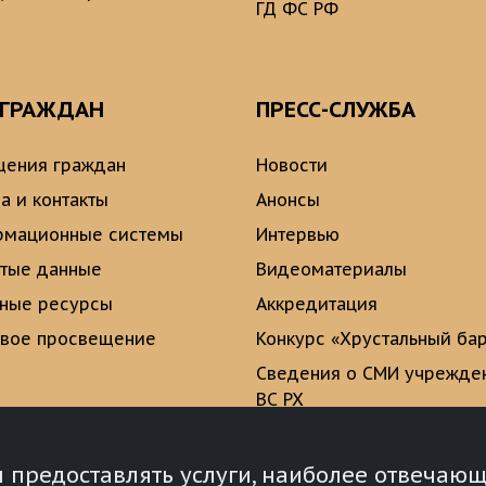
ГД ФС РФ
 ГРАЖДАН
ПРЕСС-СЛУЖБА
ения граждан
Новости
а и контакты
Анонсы
рмационные системы
Интервью
тые данные
Видеоматериалы
ные ресурсы
Аккредитация
вое просвещение
Конкурс «Хрустальный ба
Сведения о СМИ учрежде
ВС РХ
Опросы и голосования
ы предоставлять услуги, наиболее отвеча