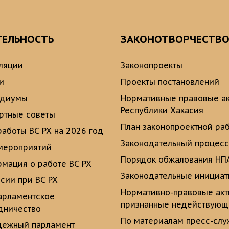
ТЕЛЬНОСТЬ
ЗАКОНОТВОРЧЕСТВ
ляции
Законопроекты
и
Проекты постановлений
идиумы
Нормативные правовые а
Республики Хакасия
ртные советы
План законопроектной ра
работы ВС РХ на 2026 год
Законодательный процесс
мероприятий
Порядок обжалования НП
мация о работе ВС РХ
Законодательные инициа
сии при ВС РХ
Нормативно-правовые ак
рламентское
признанные недействую
дничество
По материалам пресс-сл
ежный парламент