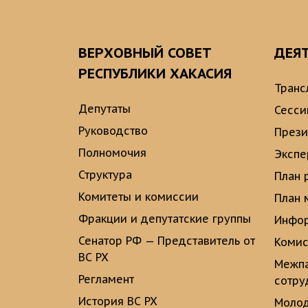
ВЕРХОВНЫЙ СОВЕТ
ДЕЯ
РЕСПУБЛИКИ ХАКАСИЯ
Транс
Депутаты
Сесси
Руководство
През
Полномочия
Экспе
Структура
План 
Комитеты и комиссии
План 
Фракции и депутатские группы
Инфор
Сенатор РФ — Представитель от
Комис
ВС РХ
Межпа
Регламент
сотру
История ВС РХ
Молод