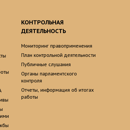
О
КОНТРОЛЬНАЯ
ДЕЯТЕЛЬНОСТЬ
Мониторинг правоприменения
План контрольной деятельности
кты
Публичные слушания
боты
Органы парламентского
контроля
Отчеты, информация об итогах
А
работы
тивы
ты
щими
ужбы