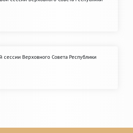
а
й сессии Верховного Совета Республики
а