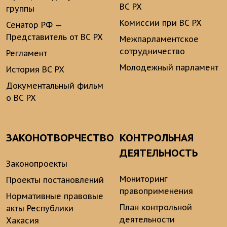
ВС РХ
группы
Комиссии при ВС РХ
Сенатор РФ —
Представитель от ВС РХ
Межпарламентское
сотрудничество
Регламент
Молодежный парламент
История ВС РХ
Документальный фильм
о ВС РХ
ЗАКОНОТВОРЧЕСТВО
КОНТРОЛЬНАЯ
ДЕЯТЕЛЬНОСТЬ
Законопроекты
Мониторинг
Проекты постановлений
правоприменения
Нормативные правовые
План контрольной
акты Республики
деятельности
Хакасия