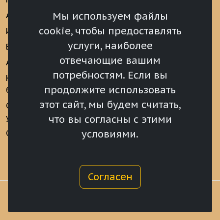
аналитические
Мы используем файлы
Анонсы
материалы
cookie, чтобы предоставлять
Интервью
Реализация Послания
услуги, наиболее
Видеоматериалы
Президента РФ
отвечающие вашим
Аккредитация
Федеральному
потребностям. Если вы
Собранию РФ
Конкурс «Хрустальный
продолжите использовать
барс»
Местное
самоуправление
этот сайт, мы будем считать,
Сведения о СМИ
учрежденных ВС РХ
Финансы
что вы согласны с этими
условиями.
Опросы и голосования
Награды
Согласен