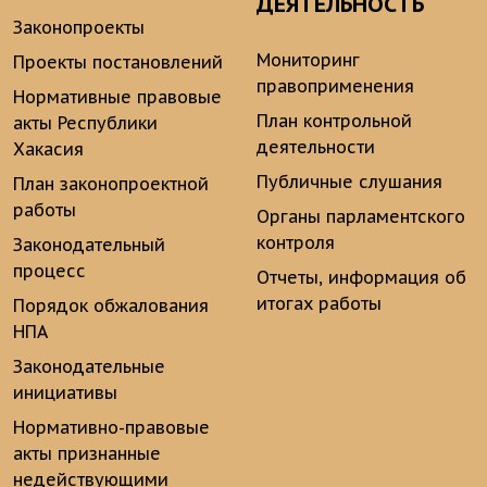
ДЕЯТЕЛЬНОСТЬ
Законопроекты
Мониторинг
Проекты постановлений
правоприменения
Нормативные правовые
План контрольной
акты Республики
деятельности
Хакасия
Публичные слушания
План законопроектной
работы
Органы парламентского
контроля
Законодательный
процесс
Отчеты, информация об
итогах работы
Порядок обжалования
НПА
Законодательные
инициативы
Нормативно-правовые
акты признанные
недействующими