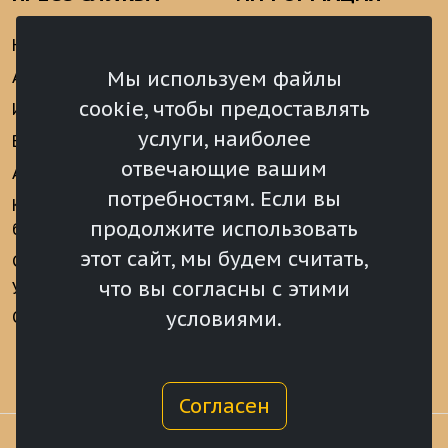
Новости
Информационно-
аналитические
Мы используем файлы
Анонсы
материалы
cookie, чтобы предоставлять
Интервью
Реализация Послания
услуги, наиболее
Видеоматериалы
Президента РФ
отвечающие вашим
Аккредитация
Федеральному
потребностям. Если вы
Собранию РФ
Конкурс «Хрустальный
продолжите использовать
барс»
Местное
самоуправление
этот сайт, мы будем считать,
Сведения о СМИ
учрежденных ВС РХ
Финансы
что вы согласны с этими
условиями.
Опросы и голосования
Награды
Согласен