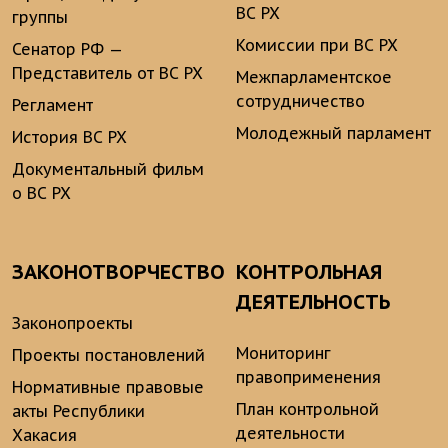
ВС РХ
группы
Комиссии при ВС РХ
Сенатор РФ —
Представитель от ВС РХ
Межпарламентское
сотрудничество
Регламент
Молодежный парламент
История ВС РХ
Документальный фильм
о ВС РХ
ЗАКОНОТВОРЧЕСТВО
КОНТРОЛЬНАЯ
ДЕЯТЕЛЬНОСТЬ
Законопроекты
Мониторинг
Проекты постановлений
правоприменения
Нормативные правовые
План контрольной
акты Республики
деятельности
Хакасия