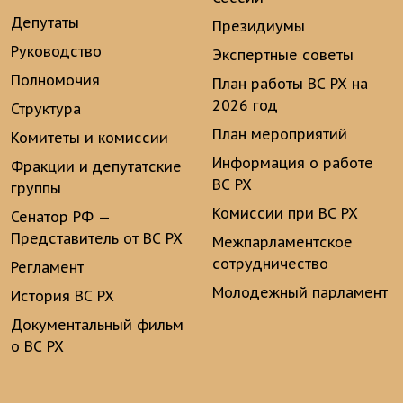
Депутаты
Президиумы
Руководство
Экспертные советы
Полномочия
План работы ВС РХ на
2026 год
Структура
План мероприятий
Комитеты и комиссии
Информация о работе
Фракции и депутатские
ВС РХ
группы
Комиссии при ВС РХ
Сенатор РФ —
Представитель от ВС РХ
Межпарламентское
сотрудничество
Регламент
Молодежный парламент
История ВС РХ
Документальный фильм
о ВС РХ