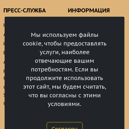
ПРЕСС-СЛУЖБА
ИНФОРМАЦИЯ
Новости
Информационно-
аналитические
Мы используем файлы
Анонсы
материалы
cookie, чтобы предоставлять
Интервью
Реализация Послания
услуги, наиболее
Видеоматериалы
Президента РФ
отвечающие вашим
Аккредитация
Федеральному
потребностям. Если вы
Собранию РФ
Конкурс «Хрустальный
продолжите использовать
барс»
Местное
самоуправление
этот сайт, мы будем считать,
Сведения о СМИ
учрежденных ВС РХ
Финансы
что вы согласны с этими
условиями.
Опросы и голосования
Награды