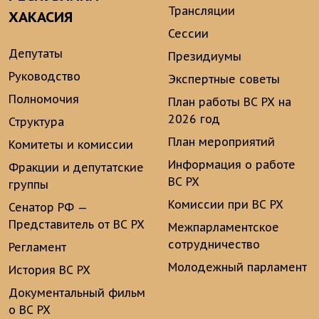
Трансляции
ХАКАСИЯ
Сессии
Депутаты
Президиумы
Руководство
Экспертные советы
Полномочия
План работы ВС РХ на
2026 год
Структура
План мероприятий
Комитеты и комиссии
Информация о работе
Фракции и депутатские
ВС РХ
группы
Комиссии при ВС РХ
Сенатор РФ —
Представитель от ВС РХ
Межпарламентское
сотрудничество
Регламент
Молодежный парламент
История ВС РХ
Документальный фильм
о ВС РХ