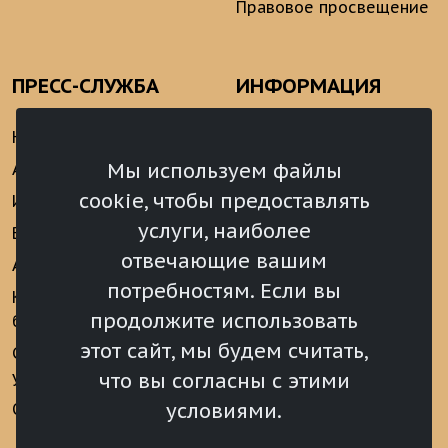
Правовое просвещение
ПРЕСС-СЛУЖБА
ИНФОРМАЦИЯ
Новости
Информационно-
аналитические
Мы используем файлы
Анонсы
материалы
cookie, чтобы предоставлять
Интервью
Реализация Послания
услуги, наиболее
Видеоматериалы
Президента РФ
отвечающие вашим
Аккредитация
Федеральному
потребностям. Если вы
Собранию РФ
Конкурс «Хрустальный
продолжите использовать
барс»
Местное
самоуправление
этот сайт, мы будем считать,
Сведения о СМИ
учрежденных ВС РХ
Финансы
что вы согласны с этими
условиями.
Опросы и голосования
Награды