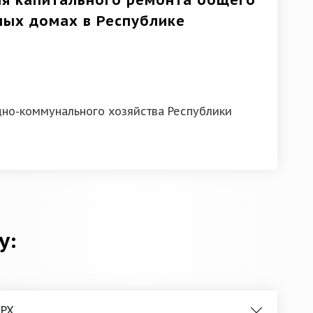
ия капитального ремонта общего
ных домах в Республике
щно-коммунального хозяйства Республики
у:
 РХ