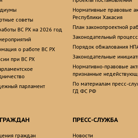
и
Проекты постановлений
идиумы
Нормативные правовые а
Республики Хакасия
ртные советы
План законопроектной ра
работы ВС РХ на 2026 год
Законодательный процесс
мероприятий
Порядок обжалования НП
мация о работе ВС РХ
Законодательные инициа
сии при ВС РХ
Нормативно-правовые ак
рламентское
признанные недействую
дничество
По материалам пресс-сл
ежный парламент
ГД ФС РФ
 ГРАЖДАН
ПРЕСС-СЛУЖБА
ения граждан
Новости