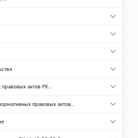
ьства
правовых актов РХ...
ормативных правовых актов...
ие