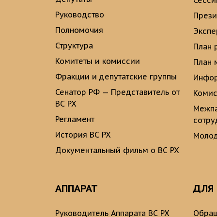
Сесси
Руководство
През
Полномочия
Экспе
Структура
План 
Комитеты и комиссии
План 
Фракции и депутатские группы
Инфор
Сенатор РФ — Представитель от
Комис
ВС РХ
Межпа
Регламент
сотру
История ВС РХ
Молод
Документальный фильм о ВС РХ
АППАРАТ
ДЛЯ
Руководитель Аппарата ВС РХ
Обращ