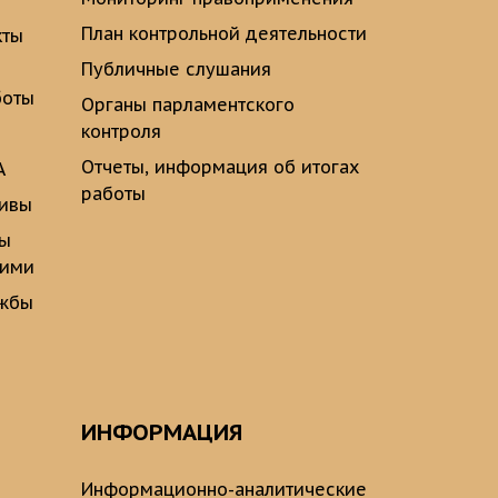
План контрольной деятельности
кты
Публичные слушания
боты
Органы парламентского
контроля
Отчеты, информация об итогах
А
работы
тивы
ты
щими
ужбы
ИНФОРМАЦИЯ
Информационно-аналитические