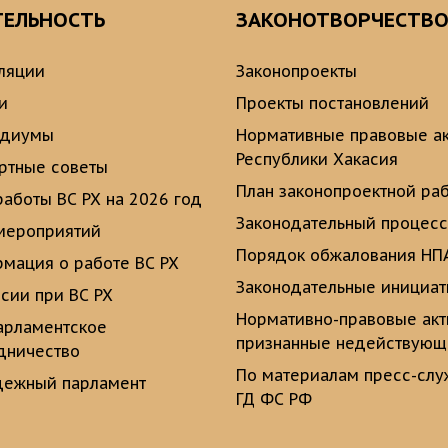
ТЕЛЬНОСТЬ
ЗАКОНОТВОРЧЕСТВ
ляции
Законопроекты
и
Проекты постановлений
идиумы
Нормативные правовые а
Республики Хакасия
ртные советы
План законопроектной ра
работы ВС РХ на 2026 год
Законодательный процесс
мероприятий
Порядок обжалования НП
мация о работе ВС РХ
Законодательные инициа
сии при ВС РХ
Нормативно-правовые ак
рламентское
признанные недействую
дничество
По материалам пресс-сл
ежный парламент
ГД ФС РФ