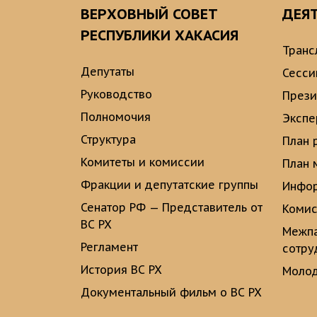
ВЕРХОВНЫЙ СОВЕТ
ДЕЯ
РЕСПУБЛИКИ ХАКАСИЯ
Транс
Депутаты
Сесси
Руководство
През
Полномочия
Экспе
Структура
План 
Комитеты и комиссии
План 
Фракции и депутатские группы
Инфор
Сенатор РФ — Представитель от
Комис
ВС РХ
Межпа
Регламент
сотру
История ВС РХ
Молод
Документальный фильм о ВС РХ