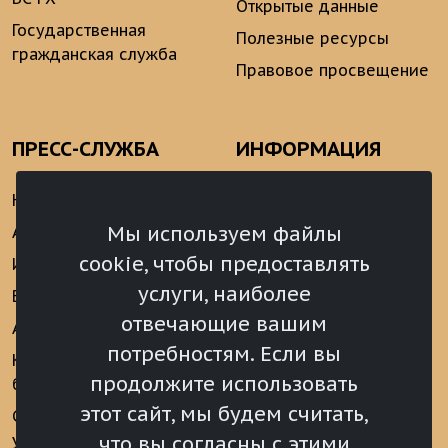
Открытые данные
Государственная
Полезные ресурсы
гражданская служба
Правовое просвещение
ПРЕСС-СЛУЖБА
ИНФОРМАЦИЯ
Новости
Информационно-
аналитические
Мы используем файлы
Анонсы
материалы
cookie, чтобы предоставлять
Интервью
Реализация Послания
услуги, наиболее
Видеоматериалы
Президента РФ
отвечающие вашим
Аккредитация
Федеральному
потребностям. Если вы
Собранию РФ
Конкурс «Хрустальный
продолжите использовать
барс»
Местное
самоуправление
этот сайт, мы будем считать,
Сведения о СМИ
учрежденных ВС РХ
Финансы
что вы согласны с этими