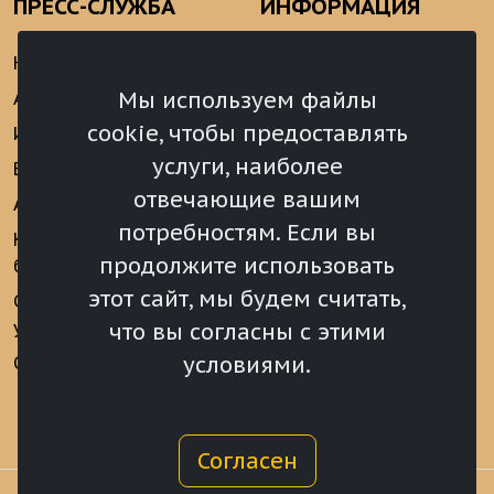
ПРЕСС-СЛУЖБА
ИНФОРМАЦИЯ
Новости
Информационно-
аналитические
Мы используем файлы
Анонсы
материалы
cookie, чтобы предоставлять
Интервью
Реализация Послания
услуги, наиболее
Видеоматериалы
Президента РФ
отвечающие вашим
Аккредитация
Федеральному
потребностям. Если вы
Собранию РФ
Конкурс «Хрустальный
продолжите использовать
барс»
Местное
самоуправление
этот сайт, мы будем считать,
Сведения о СМИ
учрежденных ВС РХ
Финансы
что вы согласны с этими
условиями.
Опросы и голосования
Награды
Согласен