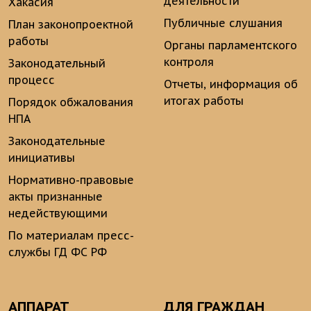
деятельности
Хакасия
Публичные слушания
План законопроектной
работы
Органы парламентского
контроля
Законодательный
процесс
Отчеты, информация об
итогах работы
Порядок обжалования
НПА
Законодательные
инициативы
Нормативно-правовые
акты признанные
недействующими
По материалам пресс-
службы ГД ФС РФ
АППАРАТ
ДЛЯ ГРАЖДАН