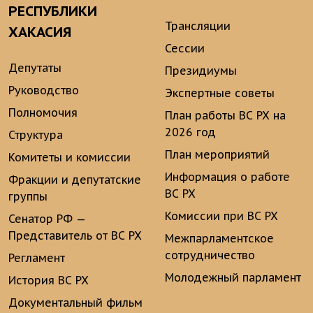
РЕСПУБЛИКИ
Трансляции
ХАКАСИЯ
Сессии
Депутаты
Президиумы
Руководство
Экспертные советы
Полномочия
План работы ВС РХ на
2026 год
Структура
План мероприятий
Комитеты и комиссии
Информация о работе
Фракции и депутатские
ВС РХ
группы
Комиссии при ВС РХ
Сенатор РФ —
Представитель от ВС РХ
Межпарламентское
сотрудничество
Регламент
Молодежный парламент
История ВС РХ
Документальный фильм