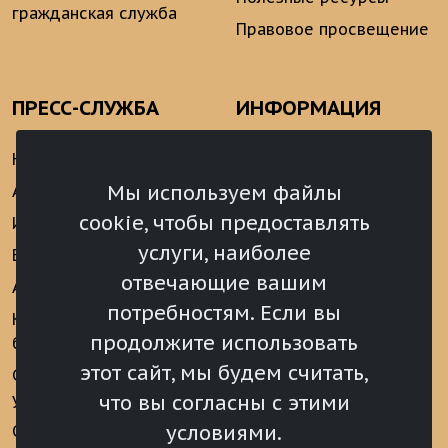
гражданская служба
Правовое просвещение
ПРЕСС-СЛУЖБА
ИНФОРМАЦИЯ
Новости
Информационно-
аналитические
Мы используем файлы
Анонсы
материалы
cookie, чтобы предоставлять
Интервью
Реализация Послания
услуги, наиболее
Видеоматериалы
Президента РФ
отвечающие вашим
Аккредитация
Федеральному
потребностям. Если вы
Собранию РФ
Конкурс «Хрустальный
продолжите использовать
барс»
Местное
самоуправление
этот сайт, мы будем считать,
Сведения о СМИ
учрежденных ВС РХ
Финансы
что вы согласны с этими
условиями.
Опросы и голосования
Награды