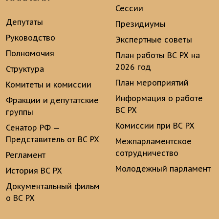
Сессии
Депутаты
Президиумы
Руководство
Экспертные советы
Полномочия
План работы ВС РХ на
2026 год
Структура
План мероприятий
Комитеты и комиссии
Информация о работе
Фракции и депутатские
ВС РХ
группы
Комиссии при ВС РХ
Сенатор РФ —
Представитель от ВС РХ
Межпарламентское
сотрудничество
Регламент
Молодежный парламент
История ВС РХ
Документальный фильм
о ВС РХ