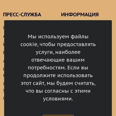
ПРЕСС-СЛУЖБА
ИНФОРМАЦИЯ
Новости
Информационно-
аналитические
Мы используем файлы
Анонсы
материалы
cookie, чтобы предоставлять
Интервью
Реализация Послания
услуги, наиболее
Видеоматериалы
Президента РФ
отвечающие вашим
Аккредитация
Федеральному
потребностям. Если вы
Собранию РФ
Конкурс «Хрустальный
продолжите использовать
барс»
Местное
самоуправление
этот сайт, мы будем считать,
Сведения о СМИ
учрежденных ВС РХ
Финансы
что вы согласны с этими
условиями.
Опросы и голосования
Награды