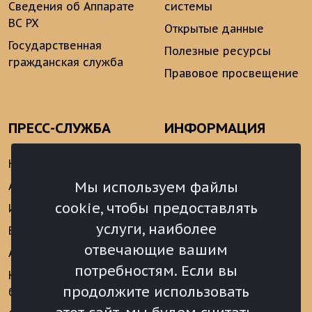
Сведения об Аппарате
системы
ВС РХ
Открытые данные
Государственная
Полезные ресурсы
гражданская служба
Правовое просвещение
ПРЕСС-СЛУЖБА
ИНФОРМАЦИЯ
Новости
Информационно-
аналитические
Мы используем файлы
Анонсы
материалы
cookie, чтобы предоставлять
Интервью
Реализация Послания
услуги, наиболее
Видеоматериалы
Президента РФ
отвечающие вашим
Аккредитация
Федеральному
потребностям. Если вы
Собранию РФ
Конкурс «Хрустальный
продолжите использовать
барс»
Местное
самоуправление