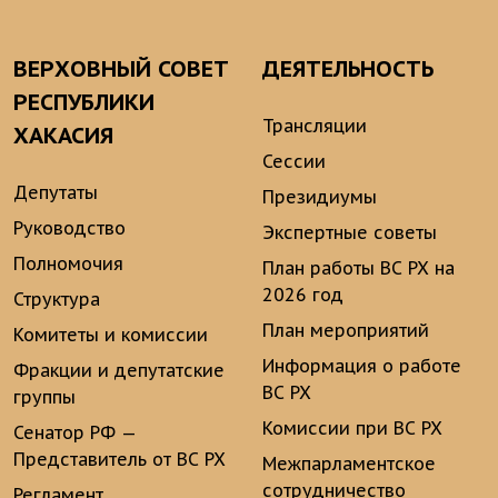
ВЕРХОВНЫЙ СОВЕТ
ДЕЯТЕЛЬНОСТЬ
РЕСПУБЛИКИ
Трансляции
ХАКАСИЯ
Сессии
Депутаты
Президиумы
Руководство
Экспертные советы
Полномочия
План работы ВС РХ на
2026 год
Структура
План мероприятий
Комитеты и комиссии
Информация о работе
Фракции и депутатские
ВС РХ
группы
Комиссии при ВС РХ
Сенатор РФ —
Представитель от ВС РХ
Межпарламентское
сотрудничество
Регламент