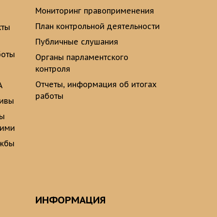
Мониторинг правоприменения
План контрольной деятельности
кты
Публичные слушания
боты
Органы парламентского
контроля
Отчеты, информация об итогах
А
работы
тивы
ты
щими
ужбы
ИНФОРМАЦИЯ