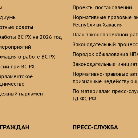
и
Проекты постановлений
идиумы
Нормативные правовые а
Республики Хакасия
ртные советы
План законопроектной ра
работы ВС РХ на 2026 год
Законодательный процесс
мероприятий
Порядок обжалования НП
мация о работе ВС РХ
Законодательные инициа
сии при ВС РХ
Нормативно-правовые ак
рламентское
признанные недействую
дничество
По материалам пресс-сл
ежный парламент
ГД ФС РФ
 ГРАЖДАН
ПРЕСС-СЛУЖБА