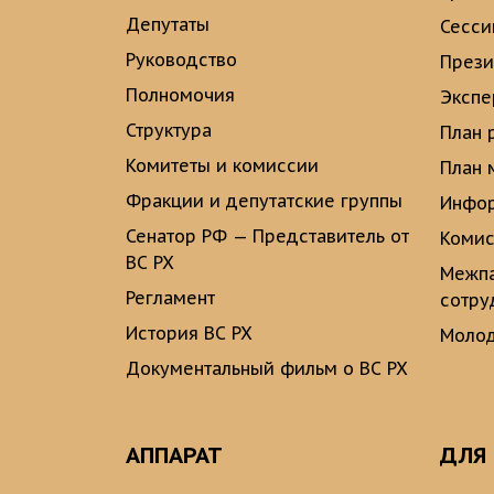
Депутаты
Сесси
Руководство
През
Полномочия
Экспе
Структура
План 
Комитеты и комиссии
План 
Фракции и депутатские группы
Инфор
Сенатор РФ — Представитель от
Комис
ВС РХ
Межпа
Регламент
сотру
История ВС РХ
Молод
Документальный фильм о ВС РХ
АППАРАТ
ДЛЯ