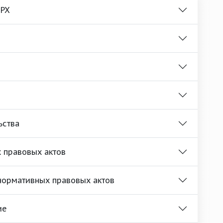
 РХ
ьства
 правовых актов
нормативных правовых актов
ие