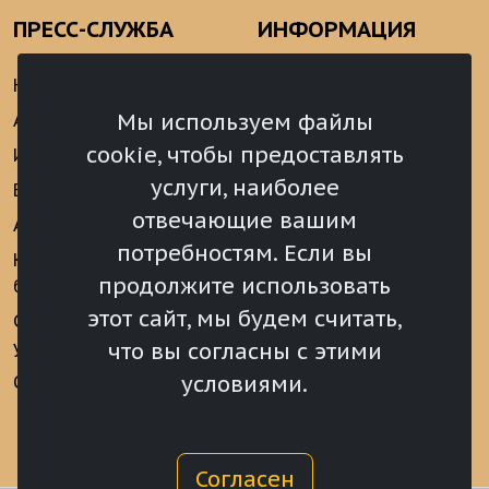
ПРЕСС-СЛУЖБА
ИНФОРМАЦИЯ
Новости
Информационно-
аналитические
Мы используем файлы
Анонсы
материалы
cookie, чтобы предоставлять
Интервью
Реализация Послания
услуги, наиболее
Видеоматериалы
Президента РФ
отвечающие вашим
Аккредитация
Федеральному
потребностям. Если вы
Собранию РФ
Конкурс «Хрустальный
продолжите использовать
барс»
Местное
самоуправление
этот сайт, мы будем считать,
Сведения о СМИ
учрежденных ВС РХ
Финансы
что вы согласны с этими
условиями.
Опросы и голосования
Награды
Согласен