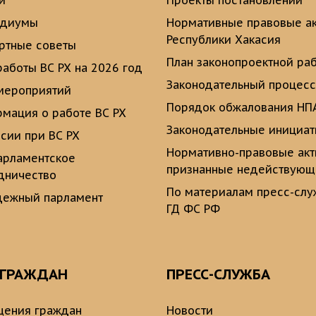
и
Проекты постановлений
идиумы
Нормативные правовые а
Республики Хакасия
ртные советы
План законопроектной ра
работы ВС РХ на 2026 год
Законодательный процесс
мероприятий
Порядок обжалования НП
мация о работе ВС РХ
Законодательные инициа
сии при ВС РХ
Нормативно-правовые ак
рламентское
признанные недействую
дничество
По материалам пресс-сл
ежный парламент
ГД ФС РФ
 ГРАЖДАН
ПРЕСС-СЛУЖБА
ения граждан
Новости