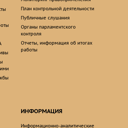
План контрольной деятельности
кты
Публичные слушания
боты
Органы парламентского
контроля
Отчеты, информация об итогах
А
работы
тивы
ты
щими
ужбы
ИНФОРМАЦИЯ
Информационно-аналитические