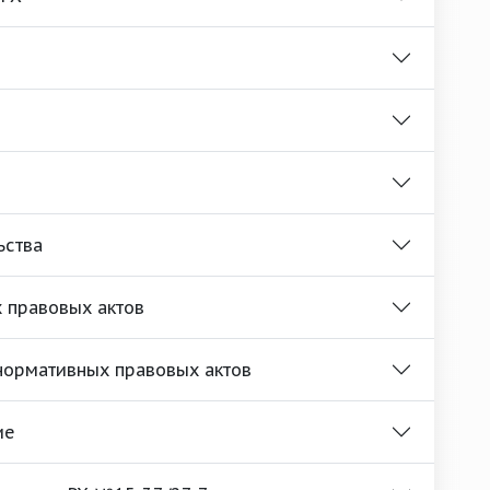
ьства
 правовых актов
нормативных правовых актов
ие