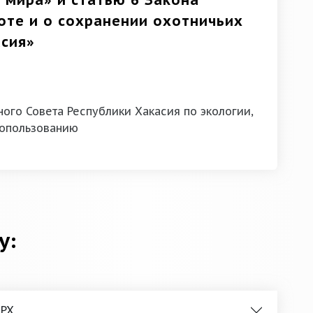
 мира» и статью 6 Закона
оте и о сохранении охотничьих
асия»
ого Совета Республики Хакасия по экологии,
опользованию
у:
 РХ