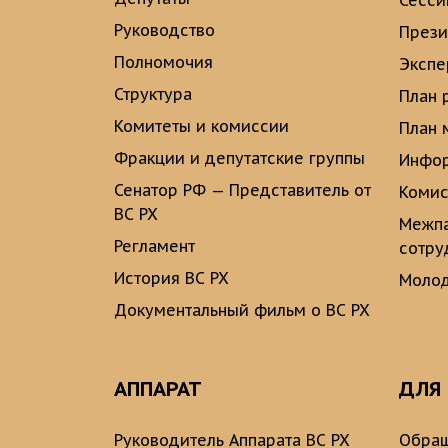
Сесси
Руководство
През
Полномочия
Экспе
Структура
План 
Комитеты и комиссии
План 
Фракции и депутатские группы
Инфор
Сенатор РФ — Представитель от
Комис
ВС РХ
Межпа
Регламент
сотру
История ВС РХ
Молод
Документальный фильм о ВС РХ
АППАРАТ
ДЛЯ
Руководитель Аппарата ВС РХ
Обращ