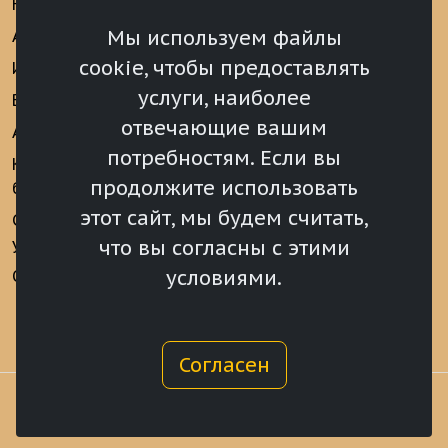
Новости
Информационно-
аналитические
Мы используем файлы
Анонсы
материалы
cookie, чтобы предоставлять
Интервью
Реализация Послания
услуги, наиболее
Видеоматериалы
Президента РФ
отвечающие вашим
Аккредитация
Федеральному
потребностям. Если вы
Собранию РФ
Конкурс «Хрустальный
продолжите использовать
барс»
Местное
самоуправление
этот сайт, мы будем считать,
Сведения о СМИ
учрежденных ВС РХ
Финансы
что вы согласны с этими
условиями.
Опросы и голосования
Награды
Согласен