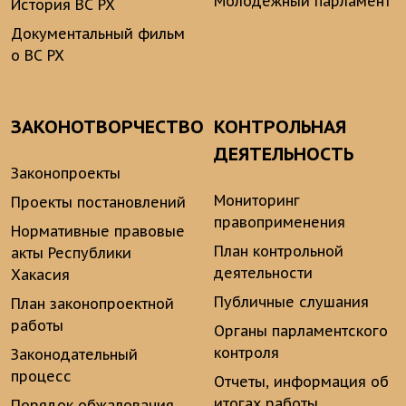
Молодежный парламент
История ВС РХ
Документальный фильм
о ВС РХ
ЗАКОНОТВОРЧЕСТВО
КОНТРОЛЬНАЯ
ДЕЯТЕЛЬНОСТЬ
Законопроекты
Мониторинг
Проекты постановлений
правоприменения
Нормативные правовые
План контрольной
акты Республики
деятельности
Хакасия
Публичные слушания
План законопроектной
работы
Органы парламентского
контроля
Законодательный
процесс
Отчеты, информация об
итогах работы
Порядок обжалования