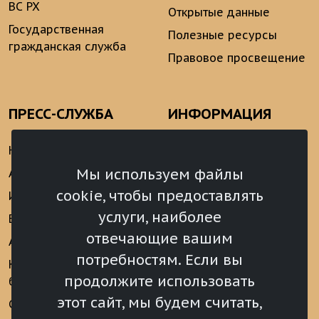
ВС РХ
Открытые данные
Государственная
Полезные ресурсы
гражданская служба
Правовое просвещение
ПРЕСС-СЛУЖБА
ИНФОРМАЦИЯ
Новости
Информационно-
аналитические
Мы используем файлы
Анонсы
материалы
cookie, чтобы предоставлять
Интервью
Реализация Послания
услуги, наиболее
Видеоматериалы
Президента РФ
отвечающие вашим
Аккредитация
Федеральному
потребностям. Если вы
Собранию РФ
Конкурс «Хрустальный
продолжите использовать
барс»
Местное
самоуправление
этот сайт, мы будем считать,
Сведения о СМИ