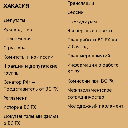
Трансляции
ХАКАСИЯ
Сессии
Депутаты
Президиумы
Руководство
Экспертные советы
Полномочия
План работы ВС РХ на
2026 год
Структура
План мероприятий
Комитеты и комиссии
Информация о работе
Фракции и депутатские
ВС РХ
группы
Комиссии при ВС РХ
Сенатор РФ —
Представитель от ВС РХ
Межпарламентское
сотрудничество
Регламент
Молодежный парламент
История ВС РХ
Документальный фильм
о ВС РХ