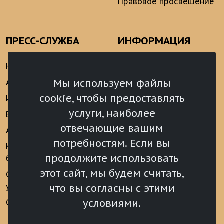
Правовое просвещение
ПРЕСС-СЛУЖБА
ИНФОРМАЦИЯ
Новости
Информационно-
аналитические
Мы используем файлы
Анонсы
материалы
cookie, чтобы предоставлять
Интервью
Реализация Послания
услуги, наиболее
Видеоматериалы
Президента РФ
отвечающие вашим
Аккредитация
Федеральному
потребностям. Если вы
Собранию РФ
Конкурс «Хрустальный
продолжите использовать
барс»
Местное
самоуправление
этот сайт, мы будем считать,
Сведения о СМИ
учрежденных ВС РХ
Финансы
что вы согласны с этими
условиями.
Опросы и голосования
Награды