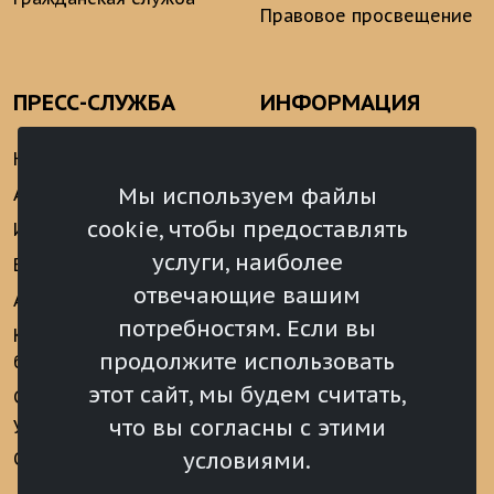
Правовое просвещение
ПРЕСС-СЛУЖБА
ИНФОРМАЦИЯ
Новости
Информационно-
аналитические
Мы используем файлы
Анонсы
материалы
cookie, чтобы предоставлять
Интервью
Реализация Послания
услуги, наиболее
Видеоматериалы
Президента РФ
отвечающие вашим
Аккредитация
Федеральному
потребностям. Если вы
Собранию РФ
Конкурс «Хрустальный
продолжите использовать
барс»
Местное
самоуправление
этот сайт, мы будем считать,
Сведения о СМИ
учрежденных ВС РХ
Финансы
что вы согласны с этими
условиями.
Опросы и голосования
Награды