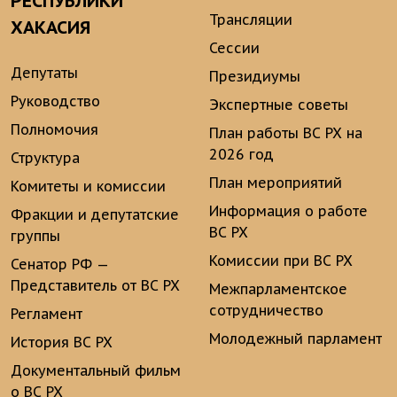
РЕСПУБЛИКИ
Трансляции
ХАКАСИЯ
Сессии
Депутаты
Президиумы
Руководство
Экспертные советы
Полномочия
План работы ВС РХ на
2026 год
Структура
План мероприятий
Комитеты и комиссии
Информация о работе
Фракции и депутатские
ВС РХ
группы
Комиссии при ВС РХ
Сенатор РФ —
Представитель от ВС РХ
Межпарламентское
сотрудничество
Регламент
Молодежный парламент
История ВС РХ
Документальный фильм
о ВС РХ