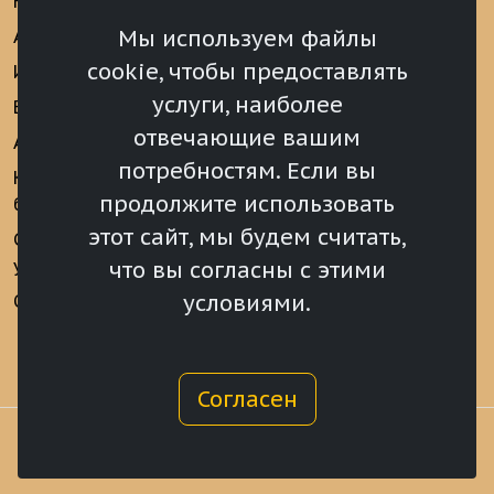
Новости
Информационно-
аналитические
Мы используем файлы
Анонсы
материалы
cookie, чтобы предоставлять
Интервью
Реализация Послания
услуги, наиболее
Видеоматериалы
Президента РФ
отвечающие вашим
Аккредитация
Федеральному
потребностям. Если вы
Собранию РФ
Конкурс «Хрустальный
продолжите использовать
барс»
Местное
самоуправление
этот сайт, мы будем считать,
Сведения о СМИ
учрежденных ВС РХ
Финансы
что вы согласны с этими
условиями.
Опросы и голосования
Награды
Согласен