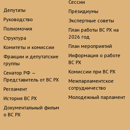
Сессии
Депутаты
Президиумы
Руководство
Экспертные советы
Полномочия
План работы ВС РХ на
2026 год
Структура
План мероприятий
Комитеты и комиссии
Информация о работе
Фракции и депутатские
ВС РХ
группы
Комиссии при ВС РХ
Сенатор РФ —
Представитель от ВС РХ
Межпарламентское
сотрудничество
Регламент
Молодежный парламент
История ВС РХ
Документальный фильм
о ВС РХ