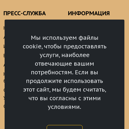
ПРЕСС-СЛУЖБА
ИНФОРМАЦИЯ
Новости
Информационно-
аналитические
Мы используем файлы
Анонсы
материалы
cookie, чтобы предоставлять
Интервью
Реализация Послания
услуги, наиболее
Видеоматериалы
Президента РФ
отвечающие вашим
Аккредитация
Федеральному
потребностям. Если вы
Собранию РФ
Конкурс «Хрустальный
продолжите использовать
барс»
Местное
самоуправление
этот сайт, мы будем считать,
Сведения о СМИ
учрежденных ВС РХ
Финансы
что вы согласны с этими
условиями.
Опросы и голосования
Награды