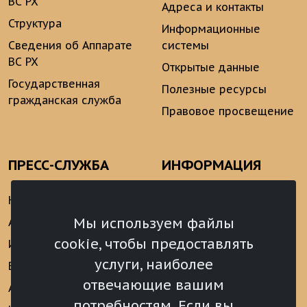
ВС РХ
Адреса и контакты
Структура
Информационные
Сведения об Аппарате
системы
ВС РХ
Открытые данные
Государственная
Полезные ресурсы
гражданская служба
Правовое просвещение
ПРЕСС-СЛУЖБА
ИНФОРМАЦИЯ
Новости
Информационно-
аналитические
Мы используем файлы
Анонсы
материалы
cookie, чтобы предоставлять
Интервью
Реализация Послания
услуги, наиболее
Видеоматериалы
Президента РФ
отвечающие вашим
Аккредитация
Федеральному
потребностям. Если вы
Собранию РФ