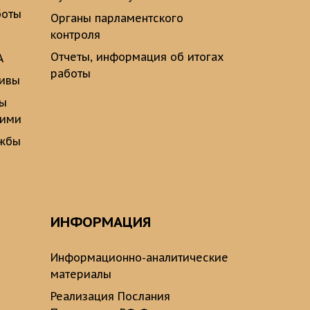
боты
Органы парламентского
контроля
Отчеты, информация об итогах
А
работы
тивы
ты
щими
ужбы
ИНФОРМАЦИЯ
Информационно-аналитические
материалы
Реализация Послания