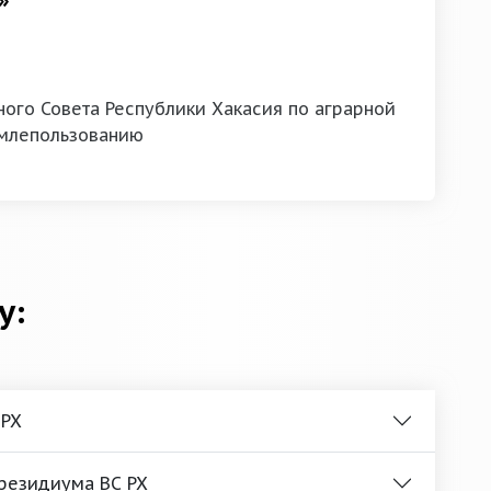
»
ого Совета Республики Хакасия по аграрной
емлепользованию
у:
 РХ
Президиума ВС РХ