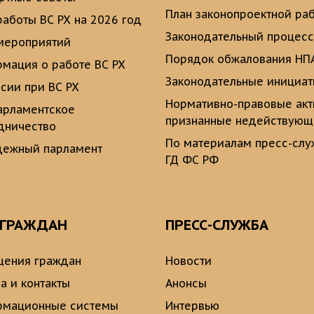
План законопроектной ра
работы ВС РХ на 2026 год
Законодательный процесс
мероприятий
Порядок обжалования НП
мация о работе ВС РХ
Законодательные инициа
сии при ВС РХ
Нормативно-правовые ак
рламентское
признанные недействую
дничество
По материалам пресс-сл
ежный парламент
ГД ФС РФ
 ГРАЖДАН
ПРЕСС-СЛУЖБА
ения граждан
Новости
а и контакты
Анонсы
рмационные системы
Интервью