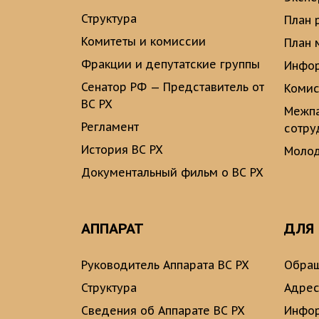
Структура
План 
Комитеты и комиссии
План 
Фракции и депутатские группы
Инфор
Сенатор РФ — Представитель от
Комис
ВС РХ
Межпа
Регламент
сотру
История ВС РХ
Молод
Документальный фильм о ВС РХ
АППАРАТ
ДЛЯ
Руководитель Аппарата ВС РХ
Обращ
Структура
Адрес
Сведения об Аппарате ВС РХ
Инфо