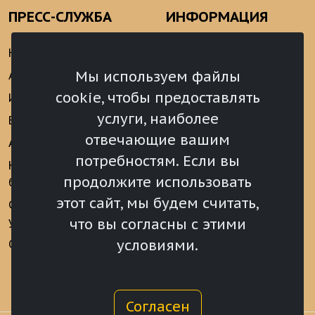
ПРЕСС-СЛУЖБА
ИНФОРМАЦИЯ
Новости
Информационно-
аналитические
Мы используем файлы
Анонсы
материалы
cookie, чтобы предоставлять
Интервью
Реализация Послания
услуги, наиболее
Видеоматериалы
Президента РФ
отвечающие вашим
Аккредитация
Федеральному
потребностям. Если вы
Собранию РФ
Конкурс «Хрустальный
продолжите использовать
барс»
Местное
самоуправление
этот сайт, мы будем считать,
Сведения о СМИ
учрежденных ВС РХ
Финансы
что вы согласны с этими
условиями.
Опросы и голосования
Награды
Согласен