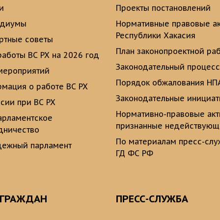
и
Проекты постановлений
идиумы
Нормативные правовые а
Республики Хакасия
ртные советы
План законопроектной ра
работы ВС РХ на 2026 год
Законодательный процесс
мероприятий
Порядок обжалования НП
мация о работе ВС РХ
Законодательные инициа
сии при ВС РХ
Нормативно-правовые ак
рламентское
признанные недействую
дничество
По материалам пресс-сл
ежный парламент
ГД ФС РФ
 ГРАЖДАН
ПРЕСС-СЛУЖБА