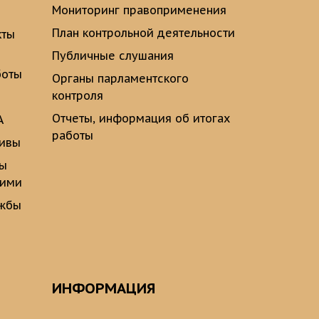
Мониторинг правоприменения
План контрольной деятельности
кты
Публичные слушания
боты
Органы парламентского
контроля
Отчеты, информация об итогах
А
работы
тивы
ты
щими
ужбы
ИНФОРМАЦИЯ