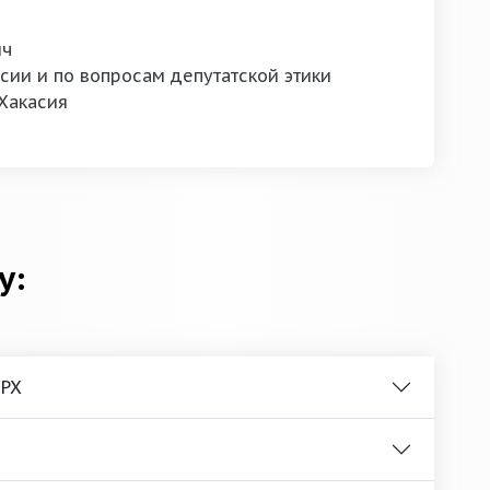
ич
сии и по вопросам депутатской этики
Хакасия
у:
 РХ