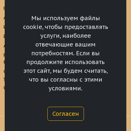
Новости
Информационно-
аналитические
Мы используем файлы
Анонсы
материалы
cookie, чтобы предоставлять
Интервью
Реализация Послания
услуги, наиболее
Видеоматериалы
Президента РФ
отвечающие вашим
Аккредитация
Федеральному
потребностям. Если вы
Собранию РФ
Конкурс «Хрустальный
продолжите использовать
барс»
Местное
самоуправление
этот сайт, мы будем считать,
Сведения о СМИ
учрежденных ВС РХ
Финансы
что вы согласны с этими
условиями.
Опросы и голосования
Награды
Согласен