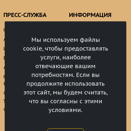
ПРЕСС-СЛУЖБА
ИНФОРМАЦИЯ
Новости
Информационно-
аналитические
Мы используем файлы
Анонсы
материалы
cookie, чтобы предоставлять
Интервью
Реализация Послания
услуги, наиболее
Видеоматериалы
Президента РФ
отвечающие вашим
Аккредитация
Федеральному
потребностям. Если вы
Собранию РФ
Конкурс «Хрустальный
продолжите использовать
барс»
Местное
самоуправление
этот сайт, мы будем считать,
Сведения о СМИ
учрежденных ВС РХ
Финансы
что вы согласны с этими
условиями.
Опросы и голосования
Награды