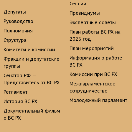
Сессии
Депутаты
Президиумы
Руководство
Экспертные советы
Полномочия
План работы ВС РХ на
2026 год
Структура
План мероприятий
Комитеты и комиссии
Информация о работе
Фракции и депутатские
ВС РХ
группы
Комиссии при ВС РХ
Сенатор РФ —
Представитель от ВС РХ
Межпарламентское
сотрудничество
Регламент
Молодежный парламент
История ВС РХ
Документальный фильм
о ВС РХ