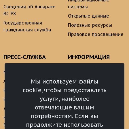
Сведения об Аппарате
системы
ВС РХ
Открытые данные
Государственная
Полезные ресурсы
гражданская служба
Правовое просвещение
ПРЕСС-СЛУЖБА
ИНФОРМАЦИЯ
Новости
Информационно-
аналитические
Мы используем файлы
Анонсы
материалы
cookie, чтобы предоставлять
Интервью
Реализация Послания
услуги, наиболее
Видеоматериалы
Президента РФ
отвечающие вашим
Аккредитация
Федеральному
потребностям. Если вы
Собранию РФ
Конкурс «Хрустальный
продолжите использовать
барс»
Местное