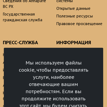
Сведения об Аппарате
системы
ВС РХ
Открытые данные
Государственная
Полезные ресурсы
гражданская служба
Правовое просвещение
ПРЕСС-СЛУЖБА
ИНФОРМАЦИЯ
Новости
Информационно-
аналитические
Мы используем файлы
Анонсы
материалы
cookie, чтобы предоставлять
Интервью
Реализация Послания
услуги, наиболее
Видеоматериалы
Президента РФ
отвечающие вашим
Аккредитация
Федеральному
потребностям. Если вы
Собранию РФ
Конкурс «Хрустальный
продолжите использовать
барс»
Местное
самоуправление
этот сайт, мы будем считать,
Сведения о СМИ