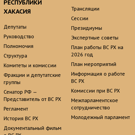
РЕСПУБЛИКИ
Трансляции
ХАКАСИЯ
Сессии
Депутаты
Президиумы
Руководство
Экспертные советы
Полномочия
План работы ВС РХ на
2026 год
Структура
План мероприятий
Комитеты и комиссии
Информация о работе
Фракции и депутатские
ВС РХ
группы
Комиссии при ВС РХ
Сенатор РФ —
Представитель от ВС РХ
Межпарламентское
сотрудничество
Регламент
Молодежный парламент
История ВС РХ
Документальный фильм