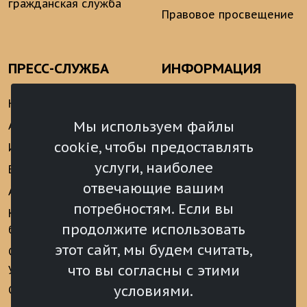
гражданская служба
Правовое просвещение
ПРЕСС-СЛУЖБА
ИНФОРМАЦИЯ
Новости
Информационно-
аналитические
Мы используем файлы
Анонсы
материалы
cookie, чтобы предоставлять
Интервью
Реализация Послания
услуги, наиболее
Видеоматериалы
Президента РФ
отвечающие вашим
Аккредитация
Федеральному
потребностям. Если вы
Собранию РФ
Конкурс «Хрустальный
продолжите использовать
барс»
Местное
самоуправление
этот сайт, мы будем считать,
Сведения о СМИ
учрежденных ВС РХ
Финансы
что вы согласны с этими
условиями.
Опросы и голосования
Награды