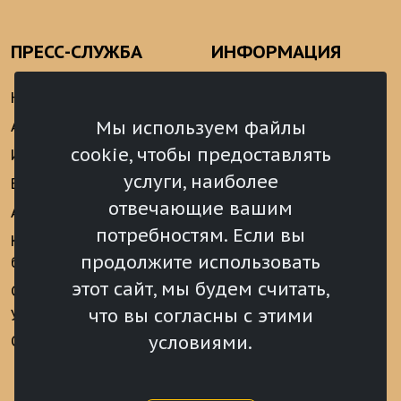
ПРЕСС-СЛУЖБА
ИНФОРМАЦИЯ
Новости
Информационно-
аналитические
Мы используем файлы
Анонсы
материалы
cookie, чтобы предоставлять
Интервью
Реализация Послания
услуги, наиболее
Видеоматериалы
Президента РФ
отвечающие вашим
Аккредитация
Федеральному
потребностям. Если вы
Собранию РФ
Конкурс «Хрустальный
продолжите использовать
барс»
Местное
самоуправление
этот сайт, мы будем считать,
Сведения о СМИ
учрежденных ВС РХ
Финансы
что вы согласны с этими
условиями.
Опросы и голосования
Награды