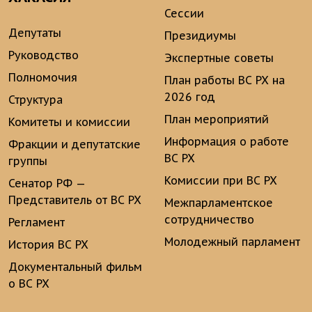
Сессии
Депутаты
Президиумы
Руководство
Экспертные советы
Полномочия
План работы ВС РХ на
2026 год
Структура
План мероприятий
Комитеты и комиссии
Информация о работе
Фракции и депутатские
ВС РХ
группы
Комиссии при ВС РХ
Сенатор РФ —
Представитель от ВС РХ
Межпарламентское
сотрудничество
Регламент
Молодежный парламент
История ВС РХ
Документальный фильм
о ВС РХ