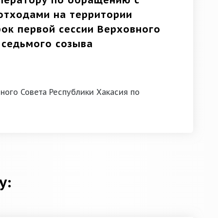
оператору по обращению с
отходами на территории
рок первой сессии Верховного
 седьмого созыва
ного Совета Республики Хакасия по
у: