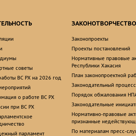
ТЕЛЬНОСТЬ
ЗАКОНОТВОРЧЕСТВ
ляции
Законопроекты
и
Проекты постановлений
идиумы
Нормативные правовые а
Республики Хакасия
ртные советы
План законопроектной ра
работы ВС РХ на 2026 год
Законодательный процесс
мероприятий
Порядок обжалования НП
мация о работе ВС РХ
Законодательные инициа
сии при ВС РХ
Нормативно-правовые ак
рламентское
признанные недействую
дничество
По материалам пресс-сл
ежный парламент