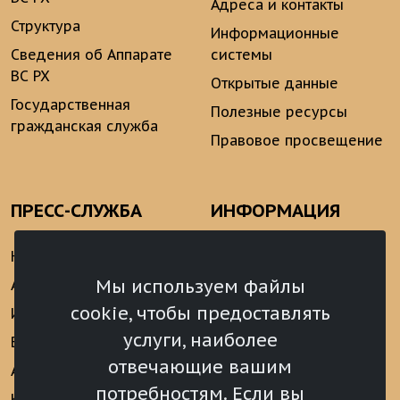
Адреса и контакты
Структура
Информационные
Сведения об Аппарате
системы
ВС РХ
Открытые данные
Государственная
Полезные ресурсы
гражданская служба
Правовое просвещение
ПРЕСС-СЛУЖБА
ИНФОРМАЦИЯ
Новости
Информационно-
аналитические
Мы используем файлы
Анонсы
материалы
cookie, чтобы предоставлять
Интервью
Реализация Послания
услуги, наиболее
Видеоматериалы
Президента РФ
отвечающие вашим
Аккредитация
Федеральному
потребностям. Если вы
Собранию РФ
Конкурс «Хрустальный