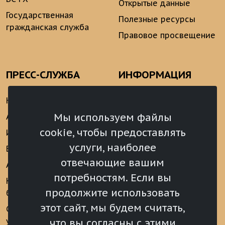
Открытые данные
Государственная
Полезные ресурсы
гражданская служба
Правовое просвещение
ПРЕСС-СЛУЖБА
ИНФОРМАЦИЯ
Новости
Информационно-
аналитические
Мы используем файлы
Анонсы
материалы
cookie, чтобы предоставлять
Интервью
Реализация Послания
услуги, наиболее
Видеоматериалы
Президента РФ
отвечающие вашим
Аккредитация
Федеральному
потребностям. Если вы
Собранию РФ
Конкурс «Хрустальный
продолжите использовать
барс»
Местное
самоуправление
этот сайт, мы будем считать,
Сведения о СМИ
учрежденных ВС РХ
Финансы
что вы согласны с этими