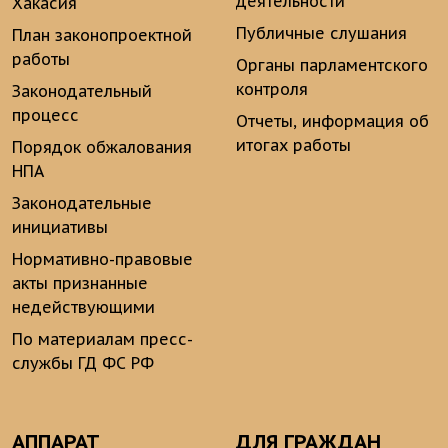
деятельности
Хакасия
Публичные слушания
План законопроектной
работы
Органы парламентского
контроля
Законодательный
процесс
Отчеты, информация об
итогах работы
Порядок обжалования
НПА
Законодательные
инициативы
Нормативно-правовые
акты признанные
недействующими
По материалам пресс-
службы ГД ФС РФ
АППАРАТ
ДЛЯ ГРАЖДАН