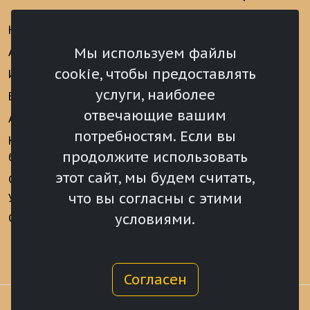
Новости
Информационно-
аналитические
Мы используем файлы
Анонсы
материалы
cookie, чтобы предоставлять
Интервью
Реализация Послания
услуги, наиболее
Видеоматериалы
Президента РФ
отвечающие вашим
Аккредитация
Федеральному
потребностям. Если вы
Собранию РФ
Конкурс «Хрустальный
продолжите использовать
барс»
Местное
самоуправление
этот сайт, мы будем считать,
Сведения о СМИ
учрежденных ВС РХ
Финансы
что вы согласны с этими
условиями.
Опросы и голосования
Награды
Согласен