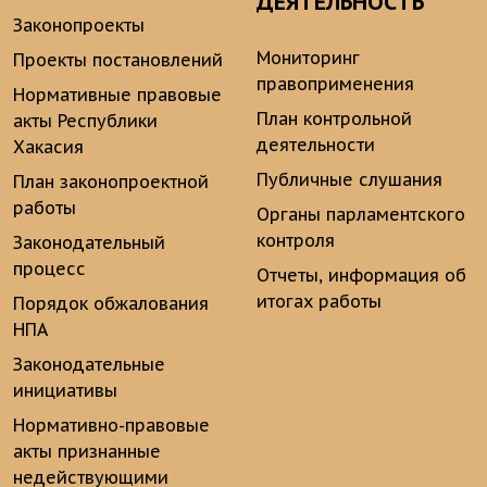
ДЕЯТЕЛЬНОСТЬ
Законопроекты
Мониторинг
Проекты постановлений
правоприменения
Нормативные правовые
План контрольной
акты Республики
деятельности
Хакасия
Публичные слушания
План законопроектной
работы
Органы парламентского
контроля
Законодательный
процесс
Отчеты, информация об
итогах работы
Порядок обжалования
НПА
Законодательные
инициативы
Нормативно-правовые
акты признанные
недействующими