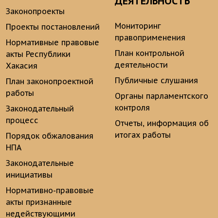
ДЕЯТЕЛЬНОСТЬ
Законопроекты
Мониторинг
Проекты постановлений
правоприменения
Нормативные правовые
План контрольной
акты Республики
деятельности
Хакасия
Публичные слушания
План законопроектной
работы
Органы парламентского
контроля
Законодательный
процесс
Отчеты, информация об
итогах работы
Порядок обжалования
НПА
Законодательные
инициативы
Нормативно-правовые
акты признанные
недействующими