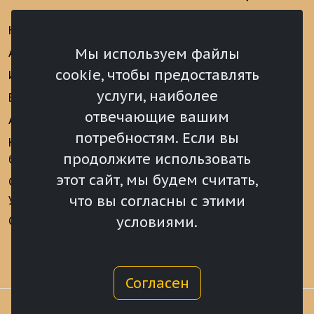
Новости
Информационно-
аналитические
Мы используем файлы
Анонсы
материалы
cookie, чтобы предоставлять
Интервью
Реализация Послания
услуги, наиболее
Видеоматериалы
Президента РФ
отвечающие вашим
Аккредитация
Федеральному
потребностям. Если вы
Собранию РФ
Конкурс «Хрустальный
продолжите использовать
барс»
Местное
самоуправление
этот сайт, мы будем считать,
Сведения о СМИ
учрежденных ВС РХ
Финансы
что вы согласны с этими
условиями.
Опросы и голосования
Награды
Согласен