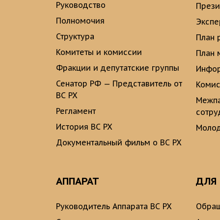
Руководство
През
Полномочия
Экспе
Структура
План 
Комитеты и комиссии
План 
Фракции и депутатские группы
Инфор
Сенатор РФ — Представитель от
Комис
ВС РХ
Межпа
Регламент
сотру
История ВС РХ
Молод
Документальный фильм о ВС РХ
АППАРАТ
ДЛЯ
Руководитель Аппарата ВС РХ
Обращ