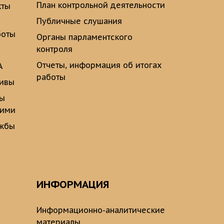
План контрольной деятельности
кты
Публичные слушания
боты
Органы парламентского
контроля
Отчеты, информация об итогах
А
работы
тивы
ты
щими
ужбы
ИНФОРМАЦИЯ
Информационно-аналитические
материалы