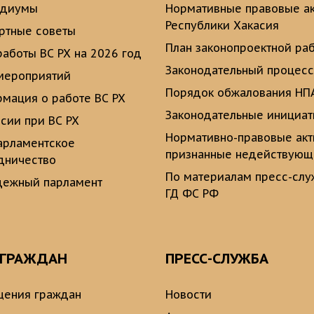
идиумы
Нормативные правовые а
Республики Хакасия
ртные советы
План законопроектной ра
работы ВС РХ на 2026 год
Законодательный процесс
мероприятий
Порядок обжалования НП
мация о работе ВС РХ
Законодательные инициа
сии при ВС РХ
Нормативно-правовые ак
рламентское
признанные недействую
дничество
По материалам пресс-сл
ежный парламент
ГД ФС РФ
 ГРАЖДАН
ПРЕСС-СЛУЖБА
ения граждан
Новости