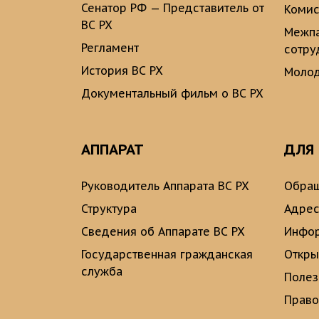
Сенатор РФ — Представитель от
Комис
ВС РХ
Межпа
Регламент
сотру
История ВС РХ
Молод
Документальный фильм о ВС РХ
АППАРАТ
ДЛЯ
Руководитель Аппарата ВС РХ
Обращ
Структура
Адрес
Сведения об Аппарате ВС РХ
Инфо
Государственная гражданская
Откры
служба
Полез
Право