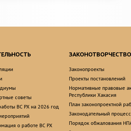
ТЕЛЬНОСТЬ
ЗАКОНОТВОРЧЕСТВ
ляции
Законопроекты
и
Проекты постановлений
идиумы
Нормативные правовые а
Республики Хакасия
ртные советы
План законопроектной ра
работы ВС РХ на 2026 год
Законодательный процесс
мероприятий
Порядок обжалования НП
мация о работе ВС РХ