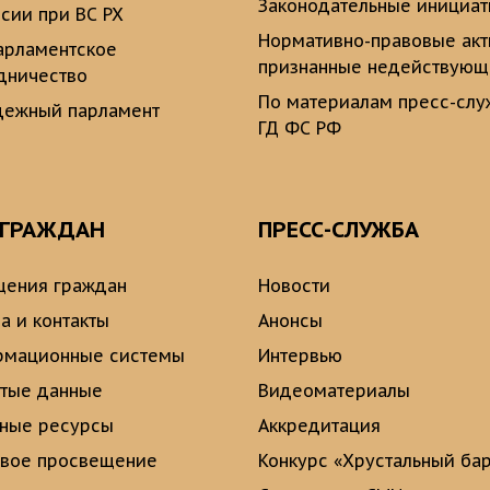
Законодательные инициа
сии при ВС РХ
Нормативно-правовые ак
рламентское
признанные недействую
дничество
По материалам пресс-сл
ежный парламент
ГД ФС РФ
 ГРАЖДАН
ПРЕСС-СЛУЖБА
ения граждан
Новости
а и контакты
Анонсы
рмационные системы
Интервью
тые данные
Видеоматериалы
ные ресурсы
Аккредитация
вое просвещение
Конкурс «Хрустальный ба