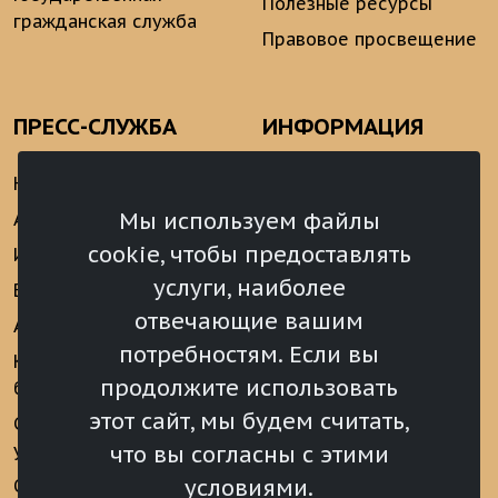
Полезные ресурсы
гражданская служба
Правовое просвещение
ПРЕСС-СЛУЖБА
ИНФОРМАЦИЯ
Новости
Информационно-
аналитические
Мы используем файлы
Анонсы
материалы
cookie, чтобы предоставлять
Интервью
Реализация Послания
услуги, наиболее
Видеоматериалы
Президента РФ
отвечающие вашим
Аккредитация
Федеральному
потребностям. Если вы
Собранию РФ
Конкурс «Хрустальный
продолжите использовать
барс»
Местное
самоуправление
этот сайт, мы будем считать,
Сведения о СМИ
учрежденных ВС РХ
Финансы
что вы согласны с этими
условиями.
Опросы и голосования
Награды