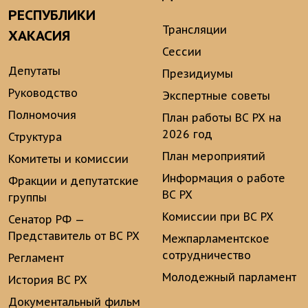
РЕСПУБЛИКИ
Трансляции
ХАКАСИЯ
Сессии
Депутаты
Президиумы
Руководство
Экспертные советы
Полномочия
План работы ВС РХ на
2026 год
Структура
План мероприятий
Комитеты и комиссии
Информация о работе
Фракции и депутатские
ВС РХ
группы
Комиссии при ВС РХ
Сенатор РФ —
Представитель от ВС РХ
Межпарламентское
сотрудничество
Регламент
Молодежный парламент
История ВС РХ
Документальный фильм