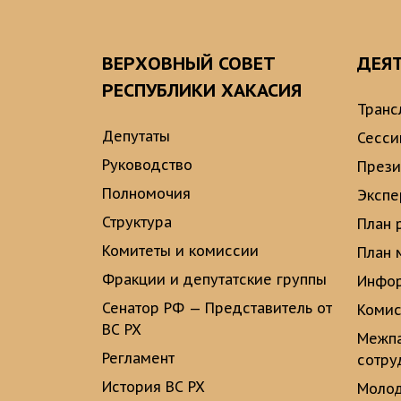
ВЕРХОВНЫЙ СОВЕТ
ДЕЯ
РЕСПУБЛИКИ ХАКАСИЯ
Транс
Депутаты
Сесси
Руководство
През
Полномочия
Экспе
Структура
План 
Комитеты и комиссии
План 
Фракции и депутатские группы
Инфор
Сенатор РФ — Представитель от
Комис
ВС РХ
Межпа
Регламент
сотру
История ВС РХ
Молод