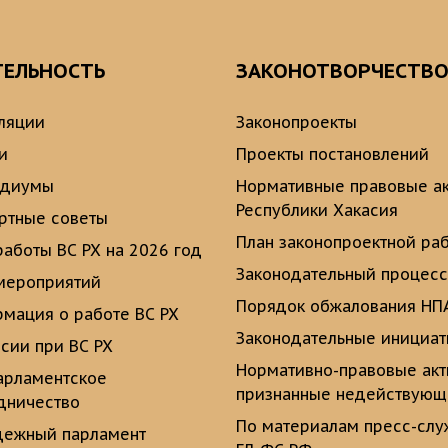
ТЕЛЬНОСТЬ
ЗАКОНОТВОРЧЕСТВ
ляции
Законопроекты
и
Проекты постановлений
идиумы
Нормативные правовые а
Республики Хакасия
ртные советы
План законопроектной ра
работы ВС РХ на 2026 год
Законодательный процесс
мероприятий
Порядок обжалования НП
мация о работе ВС РХ
Законодательные инициа
сии при ВС РХ
Нормативно-правовые ак
рламентское
признанные недействую
дничество
По материалам пресс-сл
ежный парламент