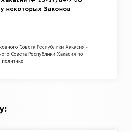
 Хакасия № 15-37/04-7 «О
лу некоторых Законов
овного Совета Республики Хакасия -
ого Совета Республики Хакасия по
 политике
у: