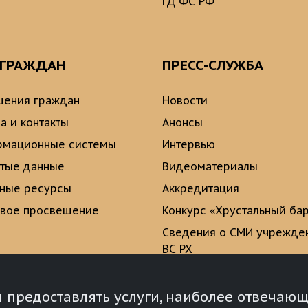
ГД ФС РФ
 ГРАЖДАН
ПРЕСС-СЛУЖБА
ения граждан
Новости
а и контакты
Анонсы
рмационные системы
Интервью
тые данные
Видеоматериалы
ные ресурсы
Аккредитация
вое просвещение
Конкурс «Хрустальный ба
Сведения о СМИ учрежде
ВС РХ
Опросы и голосования
ы предоставлять услуги, наиболее отвеча