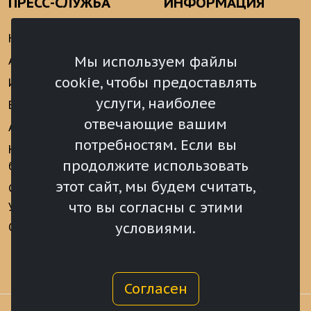
ПРЕСС-СЛУЖБА
ИНФОРМАЦИЯ
Новости
Информационно-
аналитические
Мы используем файлы
Анонсы
материалы
cookie, чтобы предоставлять
Интервью
Реализация Послания
услуги, наиболее
Видеоматериалы
Президента РФ
отвечающие вашим
Аккредитация
Федеральному
потребностям. Если вы
Собранию РФ
Конкурс «Хрустальный
продолжите использовать
барс»
Местное
самоуправление
этот сайт, мы будем считать,
Сведения о СМИ
учрежденных ВС РХ
Финансы
что вы согласны с этими
условиями.
Опросы и голосования
Награды
Согласен