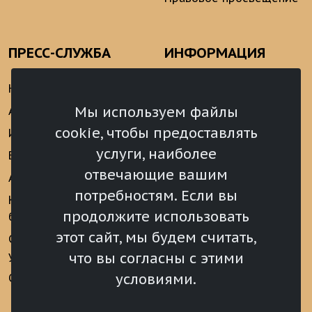
ПРЕСС-СЛУЖБА
ИНФОРМАЦИЯ
Новости
Информационно-
аналитические
Мы используем файлы
Анонсы
материалы
cookie, чтобы предоставлять
Интервью
Реализация Послания
услуги, наиболее
Видеоматериалы
Президента РФ
отвечающие вашим
Аккредитация
Федеральному
потребностям. Если вы
Собранию РФ
Конкурс «Хрустальный
продолжите использовать
барс»
Местное
самоуправление
этот сайт, мы будем считать,
Сведения о СМИ
учрежденных ВС РХ
Финансы
что вы согласны с этими
условиями.
Опросы и голосования
Награды