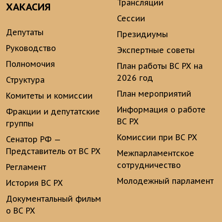
Трансляции
ХАКАСИЯ
Сессии
Депутаты
Президиумы
Руководство
Экспертные советы
Полномочия
План работы ВС РХ на
2026 год
Структура
План мероприятий
Комитеты и комиссии
Информация о работе
Фракции и депутатские
ВС РХ
группы
Комиссии при ВС РХ
Сенатор РФ —
Представитель от ВС РХ
Межпарламентское
сотрудничество
Регламент
Молодежный парламент
История ВС РХ
Документальный фильм
о ВС РХ