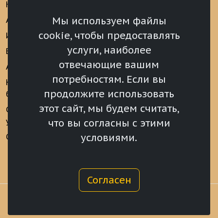
Новости
Информационно-
аналитические
Мы используем файлы
Анонсы
материалы
cookie, чтобы предоставлять
Интервью
Реализация Послания
услуги, наиболее
Видеоматериалы
Президента РФ
отвечающие вашим
Аккредитация
Федеральному
потребностям. Если вы
Собранию РФ
Конкурс «Хрустальный
продолжите использовать
барс»
Местное
самоуправление
этот сайт, мы будем считать,
Сведения о СМИ
учрежденных ВС РХ
Финансы
что вы согласны с этими
условиями.
Опросы и голосования
Награды
Согласен