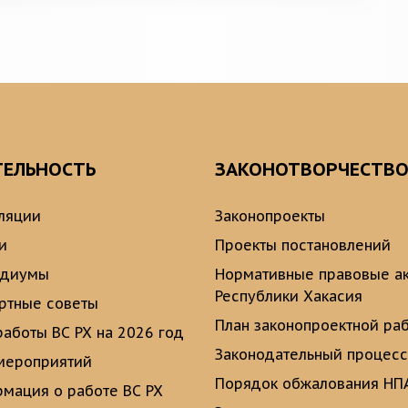
ТЕЛЬНОСТЬ
ЗАКОНОТВОРЧЕСТВ
ляции
Законопроекты
и
Проекты постановлений
идиумы
Нормативные правовые а
Республики Хакасия
ртные советы
План законопроектной ра
работы ВС РХ на 2026 год
Законодательный процесс
мероприятий
Порядок обжалования НП
мация о работе ВС РХ