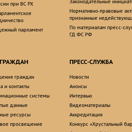
Законодательные инициа
сии при ВС РХ
Нормативно-правовые ак
рламентское
признанные недействую
дничество
По материалам пресс-сл
ежный парламент
ГД ФС РФ
 ГРАЖДАН
ПРЕСС-СЛУЖБА
ения граждан
Новости
а и контакты
Анонсы
рмационные системы
Интервью
тые данные
Видеоматериалы
ные ресурсы
Аккредитация
вое просвещение
Конкурс «Хрустальный ба