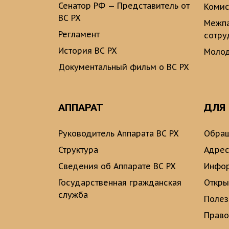
Сенатор РФ — Представитель от
Комис
ВС РХ
Межпа
Регламент
сотру
История ВС РХ
Молод
Документальный фильм о ВС РХ
АППАРАТ
ДЛЯ
Руководитель Аппарата ВС РХ
Обращ
Структура
Адрес
Сведения об Аппарате ВС РХ
Инфо
Государственная гражданская
Откры
служба
Полез
Право